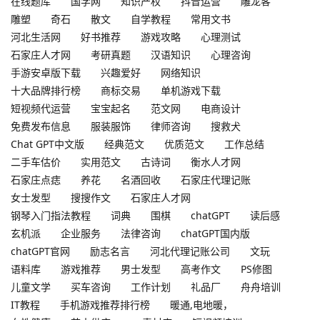
在线题库
国学网
知识产权
抖音运营
雕龙客
雕塑
奇石
散文
自学教程
常用文书
河北生活网
好书推荐
游戏攻略
心理测试
石家庄人才网
考研真题
汉语知识
心理咨询
手游安卓版下载
兴趣爱好
网络知识
十大品牌排行榜
商标交易
单机游戏下载
短视频代运营
宝宝起名
范文网
电商设计
免费发布信息
服装服饰
律师咨询
搜救犬
Chat GPT中文版
经典范文
优质范文
工作总结
二手车估价
实用范文
古诗词
衡水人才网
石家庄点痣
养花
名酒回收
石家庄代理记账
女士发型
搜搜作文
石家庄人才网
钢琴入门指法教程
词典
围棋
chatGPT
读后感
玄机派
企业服务
法律咨询
chatGPT国内版
chatGPT官网
励志名言
河北代理记账公司
文玩
语料库
游戏推荐
男士发型
高考作文
PS修图
儿童文学
买车咨询
工作计划
礼品厂
舟舟培训
IT教程
手机游戏推荐排行榜
暖通,电地暖，