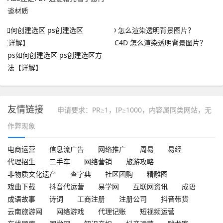
谈材质
C4D 怎么渲染透明背景图片？
ps如何创建选区 ps创建选区方
法【详解】
友情链接
申请要求：PR≥1，IP≥1000，内容属同类网站，无
作弊现象
电商运营
信息流广告
网络推广
周易
易经
代理招生
二手车
网络营销
旅游攻略
非物质文化遗产
查字典
社区团购
精雕图
戏曲下载
抖音代运营
易学网
互联网资讯
成语
成语故事
诗词
工商注册
注册公司
抖音带货
云南旅游网
网络游戏
代理记账
短视频运营