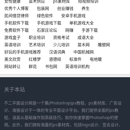
女性健康
苗木供应
ps素材库
短视频培训
优秀个人博客
包装网
创业赚钱
养生
民间借贷律师
绿色软件
安卓手机游戏
手机软件下载
手机游戏下载
单机游戏大全
免费软件下载
石家庄论坛
网赚
手游下载
游戏盒子
职业培训
资格考试
成语大全
英语培训
艺术培训
少儿培训
苗木网
雕塑网
好玩的手机游戏推荐
汉语词典
中国机械网
美文欣赏
红楼梦
道德经
标准件
电地暖
网站转让
鲜花
书包网
英语培训机构
关于本站
不二平面设计网是一个集(Photoshop)ps教程、ps素材库、广告设
计、海报设计于一体的专业平面设计平台。我们提供全面的ps教
程，涵盖从基础操作到高级技巧，助你快速掌握Photoshop的使
用。此外，我们拥有海量的ps素材库，包括logo设计、签名设计、