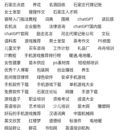
石家庄点痣
养花
名酒回收
石家庄代理记账
女士发型
搜搜作文
石家庄人才网
钢琴入门指法教程
词典
围棋
chatGPT
读后感
玄机派
企业服务
法律咨询
chatGPT国内版
chatGPT官网
励志名言
河北代理记账公司
文玩
语料库
游戏推荐
男士发型
高考作文
PS修图
儿童文学
买车咨询
工作计划
礼品厂
舟舟培训
IT教程
手机游戏推荐排行榜
暖通,电地暖，
女性健康
苗木供应
ps素材库
短视频培训
优秀个人博客
包装网
创业赚钱
养生
民间借贷律师
绿色软件
安卓手机游戏
手机软件下载
手机游戏下载
单机游戏大全
免费软件下载
石家庄论坛
网赚
手游下载
游戏盒子
职业培训
资格考试
成语大全
英语培训
艺术培训
少儿培训
苗木网
雕塑网
好玩的手机游戏推荐
汉语词典
中国机械网
美文欣赏
红楼梦
道德经
标准件
电地暖
网站转让
鲜花
书包网
英语培训机构