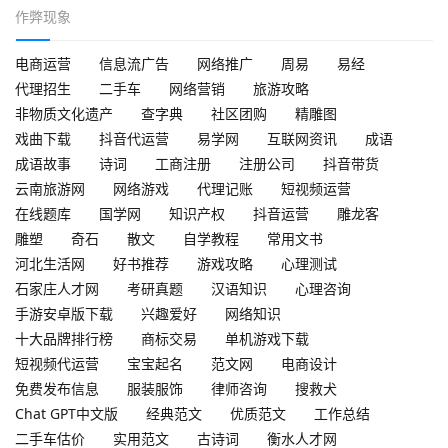
作弊现象
电商运营
信息流广告
网络推广
周易
易经
代理招生
二手车
网络营销
旅游攻略
非物质文化遗产
查字典
社区团购
精雕图
戏曲下载
抖音代运营
易学网
互联网资讯
成语
成语故事
诗词
工商注册
注册公司
抖音带货
云南旅游网
网络游戏
代理记账
短视频运营
在线题库
国学网
知识产权
抖音运营
雕龙客
雕塑
奇石
散文
自学教程
常用文书
河北生活网
好书推荐
游戏攻略
心理测试
石家庄人才网
考研真题
汉语知识
心理咨询
手游安卓版下载
兴趣爱好
网络知识
十大品牌排行榜
商标交易
单机游戏下载
短视频代运营
宝宝起名
范文网
电商设计
免费发布信息
服装服饰
律师咨询
搜救犬
Chat GPT中文版
经典范文
优质范文
工作总结
二手车估价
实用范文
古诗词
衡水人才网