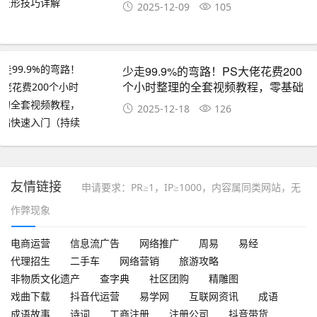
2025-12-09
105
少走99.9%的弯路！PS大佬花费200
个小时整理的全套视频教程，零基础
快速入门（持续更）
2025-12-18
126
友情链接
申请要求：PR≥1，IP≥1000，内容属同类网站，无
作弊现象
电商运营
信息流广告
网络推广
周易
易经
代理招生
二手车
网络营销
旅游攻略
非物质文化遗产
查字典
社区团购
精雕图
戏曲下载
抖音代运营
易学网
互联网资讯
成语
成语故事
诗词
工商注册
注册公司
抖音带货