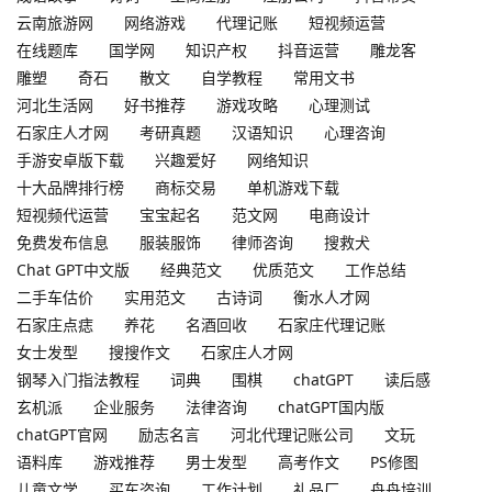
云南旅游网
网络游戏
代理记账
短视频运营
在线题库
国学网
知识产权
抖音运营
雕龙客
雕塑
奇石
散文
自学教程
常用文书
河北生活网
好书推荐
游戏攻略
心理测试
石家庄人才网
考研真题
汉语知识
心理咨询
手游安卓版下载
兴趣爱好
网络知识
十大品牌排行榜
商标交易
单机游戏下载
短视频代运营
宝宝起名
范文网
电商设计
免费发布信息
服装服饰
律师咨询
搜救犬
Chat GPT中文版
经典范文
优质范文
工作总结
二手车估价
实用范文
古诗词
衡水人才网
石家庄点痣
养花
名酒回收
石家庄代理记账
女士发型
搜搜作文
石家庄人才网
钢琴入门指法教程
词典
围棋
chatGPT
读后感
玄机派
企业服务
法律咨询
chatGPT国内版
chatGPT官网
励志名言
河北代理记账公司
文玩
语料库
游戏推荐
男士发型
高考作文
PS修图
儿童文学
买车咨询
工作计划
礼品厂
舟舟培训