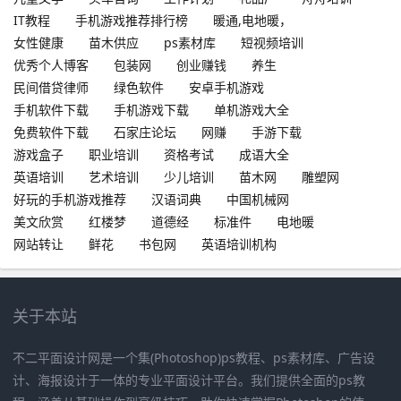
IT教程
手机游戏推荐排行榜
暖通,电地暖，
女性健康
苗木供应
ps素材库
短视频培训
优秀个人博客
包装网
创业赚钱
养生
民间借贷律师
绿色软件
安卓手机游戏
手机软件下载
手机游戏下载
单机游戏大全
免费软件下载
石家庄论坛
网赚
手游下载
游戏盒子
职业培训
资格考试
成语大全
英语培训
艺术培训
少儿培训
苗木网
雕塑网
好玩的手机游戏推荐
汉语词典
中国机械网
美文欣赏
红楼梦
道德经
标准件
电地暖
网站转让
鲜花
书包网
英语培训机构
关于本站
不二平面设计网是一个集(Photoshop)ps教程、ps素材库、广告设
计、海报设计于一体的专业平面设计平台。我们提供全面的ps教