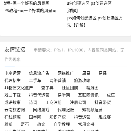
PS教程~画一个好看的风景画
ps如何创建选区 ps创建选区方
法【详解】
友情链接
申请要求：PR≥1，IP≥1000，内容属同类网站，无
作弊现象
电商运营
信息流广告
网络推广
周易
易经
代理招生
二手车
网络营销
旅游攻略
非物质文化遗产
查字典
社区团购
精雕图
戏曲下载
抖音代运营
易学网
互联网资讯
成语
成语故事
诗词
工商注册
注册公司
抖音带货
云南旅游网
网络游戏
代理记账
短视频运营
在线题库
国学网
知识产权
抖音运营
雕龙客
雕塑
奇石
散文
自学教程
常用文书