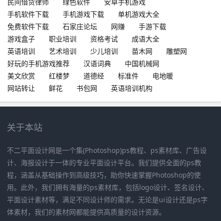
民间借贷律师
绿色软件
安卓手机游戏
手机软件下载
手机游戏下载
单机游戏大全
免费软件下载
石家庄论坛
网赚
手游下载
游戏盒子
职业培训
资格考试
成语大全
英语培训
艺术培训
少儿培训
苗木网
雕塑网
好玩的手机游戏推荐
汉语词典
中国机械网
美文欣赏
红楼梦
道德经
标准件
电地暖
网站转让
鲜花
书包网
英语培训机构
关于本站
不二平面设计网是一个集(Photoshop)ps教程、ps素材库、广告设
计、海报设计于一体的专业平面设计平台。我们提供全面的ps教
程，涵盖从基础操作到高级技巧，助你快速掌握Photoshop的使
用。此外，我们拥有海量的ps素材库，包括logo设计、签名设计、
平面设计素材等，满足不同设计师的需求。无论是ui设计还是ps字
体素材，我们的素材网都能提供高质量的设计资源。