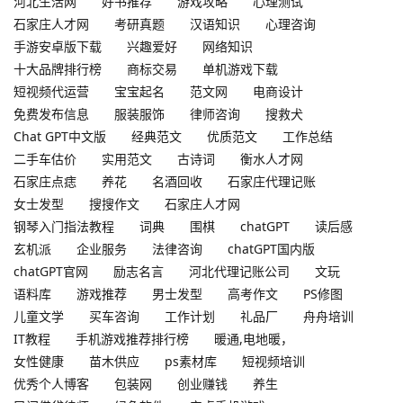
河北生活网
好书推荐
游戏攻略
心理测试
石家庄人才网
考研真题
汉语知识
心理咨询
手游安卓版下载
兴趣爱好
网络知识
十大品牌排行榜
商标交易
单机游戏下载
短视频代运营
宝宝起名
范文网
电商设计
免费发布信息
服装服饰
律师咨询
搜救犬
Chat GPT中文版
经典范文
优质范文
工作总结
二手车估价
实用范文
古诗词
衡水人才网
石家庄点痣
养花
名酒回收
石家庄代理记账
女士发型
搜搜作文
石家庄人才网
钢琴入门指法教程
词典
围棋
chatGPT
读后感
玄机派
企业服务
法律咨询
chatGPT国内版
chatGPT官网
励志名言
河北代理记账公司
文玩
语料库
游戏推荐
男士发型
高考作文
PS修图
儿童文学
买车咨询
工作计划
礼品厂
舟舟培训
IT教程
手机游戏推荐排行榜
暖通,电地暖，
女性健康
苗木供应
ps素材库
短视频培训
优秀个人博客
包装网
创业赚钱
养生