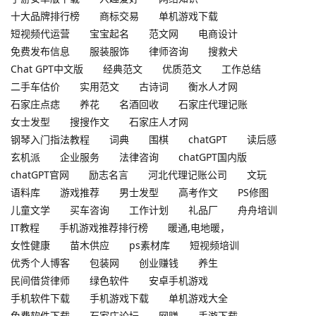
十大品牌排行榜
商标交易
单机游戏下载
短视频代运营
宝宝起名
范文网
电商设计
免费发布信息
服装服饰
律师咨询
搜救犬
Chat GPT中文版
经典范文
优质范文
工作总结
二手车估价
实用范文
古诗词
衡水人才网
石家庄点痣
养花
名酒回收
石家庄代理记账
女士发型
搜搜作文
石家庄人才网
钢琴入门指法教程
词典
围棋
chatGPT
读后感
玄机派
企业服务
法律咨询
chatGPT国内版
chatGPT官网
励志名言
河北代理记账公司
文玩
语料库
游戏推荐
男士发型
高考作文
PS修图
儿童文学
买车咨询
工作计划
礼品厂
舟舟培训
IT教程
手机游戏推荐排行榜
暖通,电地暖，
女性健康
苗木供应
ps素材库
短视频培训
优秀个人博客
包装网
创业赚钱
养生
民间借贷律师
绿色软件
安卓手机游戏
手机软件下载
手机游戏下载
单机游戏大全
免费软件下载
石家庄论坛
网赚
手游下载