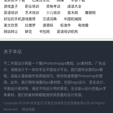
游戏盒子
职业培训
资格考试
成语大全
英语培训
艺术培训
少儿培训
苗木网
雕塑网
好玩的手机游戏推荐
汉语词典
中国机械网
美文欣赏
红楼梦
道德经
标准件
电地暖
网站转让
鲜花
书包网
英语培训机构
关于本站
不二平面设计网是一个集(Photoshop)ps教程、ps素材库、广告设
计、海报设计于一体的专业平面设计平台。我们提供全面的ps教
程，涵盖从基础操作到高级技巧，助你快速掌握Photoshop的使
用。此外，我们拥有海量的ps素材库，包括logo设计、签名设计、
平面设计素材等，满足不同设计师的需求。无论是ui设计还是ps字
体素材，我们的素材网都能提供高质量的设计资源。
Copyright © 2024 舟舟宝贝 石家庄抖帅宫文化传媒有限公司 All Rights
Reserved.
网站地图