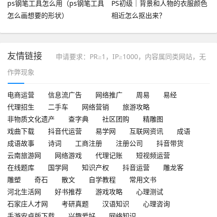
ps钢笔工具怎么用（ps钢笔工具
PS初级｜背景和人物的衣服颜色
怎么画想要的形状）
相近怎么抠出来？
友情链接
申请要求：PR≥1，IP≥1000，内容属同类网站，无
作弊现象
电商运营
信息流广告
网络推广
周易
易经
代理招生
二手车
网络营销
旅游攻略
非物质文化遗产
查字典
社区团购
精雕图
戏曲下载
抖音代运营
易学网
互联网资讯
成语
成语故事
诗词
工商注册
注册公司
抖音带货
云南旅游网
网络游戏
代理记账
短视频运营
在线题库
国学网
知识产权
抖音运营
雕龙客
雕塑
奇石
散文
自学教程
常用文书
河北生活网
好书推荐
游戏攻略
心理测试
石家庄人才网
考研真题
汉语知识
心理咨询
手游安卓版下载
兴趣爱好
网络知识