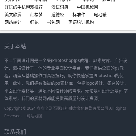
好玩的手机游戏推荐
汉语词典
中国机械网
美文欣赏
红楼梦
道德经
标准件
电地暖
网站转让
鲜花
书包网
英语培训机构
关于本站
不二平面设计网是一个集(Photoshop)ps教程、ps素材库、广告设
计、海报设计于一体的专业平面设计平台。我们提供全面的ps教
程，涵盖从基础操作到高级技巧，助你快速掌握Photoshop的使
用。此外，我们拥有海量的ps素材库，包括logo设计、签名设计、
平面设计素材等，满足不同设计师的需求。无论是ui设计还是ps字
体素材，我们的素材网都能提供高质量的设计资源。
Copyright © 2024 舟舟宝贝 石家庄抖帅宫文化传媒有限公司 All Rights
Reserved.
网站地图
联系我们