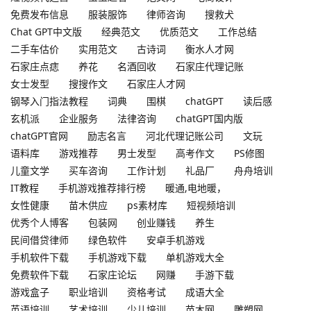
免费发布信息
服装服饰
律师咨询
搜救犬
Chat GPT中文版
经典范文
优质范文
工作总结
二手车估价
实用范文
古诗词
衡水人才网
石家庄点痣
养花
名酒回收
石家庄代理记账
女士发型
搜搜作文
石家庄人才网
钢琴入门指法教程
词典
围棋
chatGPT
读后感
玄机派
企业服务
法律咨询
chatGPT国内版
chatGPT官网
励志名言
河北代理记账公司
文玩
语料库
游戏推荐
男士发型
高考作文
PS修图
儿童文学
买车咨询
工作计划
礼品厂
舟舟培训
IT教程
手机游戏推荐排行榜
暖通,电地暖，
女性健康
苗木供应
ps素材库
短视频培训
优秀个人博客
包装网
创业赚钱
养生
民间借贷律师
绿色软件
安卓手机游戏
手机软件下载
手机游戏下载
单机游戏大全
免费软件下载
石家庄论坛
网赚
手游下载
游戏盒子
职业培训
资格考试
成语大全
英语培训
艺术培训
少儿培训
苗木网
雕塑网