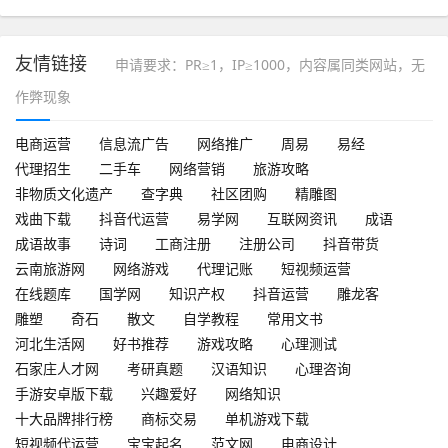
友情链接
申请要求：PR≥1，IP≥1000，内容属同类网站，无
作弊现象
电商运营
信息流广告
网络推广
周易
易经
代理招生
二手车
网络营销
旅游攻略
非物质文化遗产
查字典
社区团购
精雕图
戏曲下载
抖音代运营
易学网
互联网资讯
成语
成语故事
诗词
工商注册
注册公司
抖音带货
云南旅游网
网络游戏
代理记账
短视频运营
在线题库
国学网
知识产权
抖音运营
雕龙客
雕塑
奇石
散文
自学教程
常用文书
河北生活网
好书推荐
游戏攻略
心理测试
石家庄人才网
考研真题
汉语知识
心理咨询
手游安卓版下载
兴趣爱好
网络知识
十大品牌排行榜
商标交易
单机游戏下载
短视频代运营
宝宝起名
范文网
电商设计