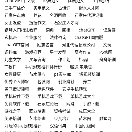
Chat GPT中文版
经典范文
优质范文
工作总结
二手车估价
实用范文
古诗词
衡水人才网
石家庄点痣
养花
名酒回收
石家庄代理记账
女士发型
搜搜作文
石家庄人才网
钢琴入门指法教程
词典
围棋
chatGPT
读后感
玄机派
企业服务
法律咨询
chatGPT国内版
chatGPT官网
励志名言
河北代理记账公司
文玩
语料库
游戏推荐
男士发型
高考作文
PS修图
儿童文学
买车咨询
工作计划
礼品厂
舟舟培训
IT教程
手机游戏推荐排行榜
暖通,电地暖，
女性健康
苗木供应
ps素材库
短视频培训
优秀个人博客
包装网
创业赚钱
养生
民间借贷律师
绿色软件
安卓手机游戏
手机软件下载
手机游戏下载
单机游戏大全
免费软件下载
石家庄论坛
网赚
手游下载
游戏盒子
职业培训
资格考试
成语大全
英语培训
艺术培训
少儿培训
苗木网
雕塑网
好玩的手机游戏推荐
汉语词典
中国机械网