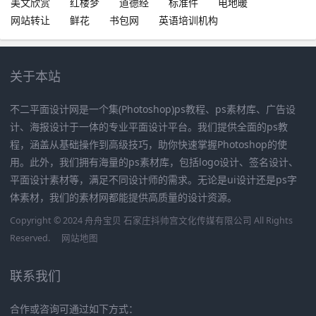
美文欣赏
红楼梦
道德经
标准件
电地暖
网站转让
鲜花
书包网
英语培训机构
关于本站
不二平面设计网是一个集(Photoshop)ps教程、ps素材库、广告设
计、海报设计于一体的专业平面设计平台。我们提供全面的ps教
程，涵盖从基础操作到高级技巧，助你快速掌握Photoshop的使
用。此外，我们拥有海量的ps素材库，包括logo设计、签名设计、
平面设计素材等，满足不同设计师的需求。无论是ui设计还是ps字
体素材，我们的素材网都能提供高质量的设计资源。
Copyright © 2024 舟舟宝贝 石家庄抖帅宫文化传媒有限公司 All Rights
Reserved.
网站地图
联系我们
合作或咨询可通过如下方式：