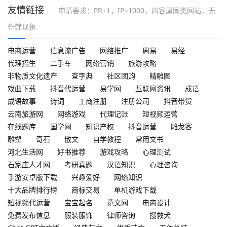
友情链接
申请要求：PR≥1，IP≥1000，内容属同类网站，无
作弊现象
电商运营
信息流广告
网络推广
周易
易经
代理招生
二手车
网络营销
旅游攻略
非物质文化遗产
查字典
社区团购
精雕图
戏曲下载
抖音代运营
易学网
互联网资讯
成语
成语故事
诗词
工商注册
注册公司
抖音带货
云南旅游网
网络游戏
代理记账
短视频运营
在线题库
国学网
知识产权
抖音运营
雕龙客
雕塑
奇石
散文
自学教程
常用文书
河北生活网
好书推荐
游戏攻略
心理测试
石家庄人才网
考研真题
汉语知识
心理咨询
手游安卓版下载
兴趣爱好
网络知识
十大品牌排行榜
商标交易
单机游戏下载
短视频代运营
宝宝起名
范文网
电商设计
免费发布信息
服装服饰
律师咨询
搜救犬