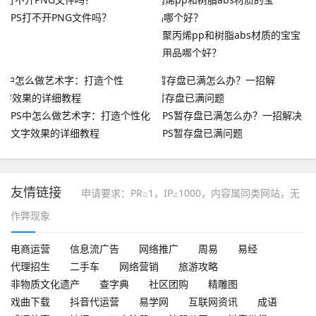
PS打不开PNG文件吗？
聚丙烯pp和树脂abs材质的宝宝
用品哪个好？
PS中怎么做艺术字：打造个性化
PS暂存盘已满怎么办？一招解决
文字效果的详细教程
PS暂存盘已满问题
友情链接
申请要求：PR≥1，IP≥1000，内容属同类网站，无
作弊现象
电商运营
信息流广告
网络推广
周易
易经
代理招生
二手车
网络营销
旅游攻略
非物质文化遗产
查字典
社区团购
精雕图
戏曲下载
抖音代运营
易学网
互联网资讯
成语