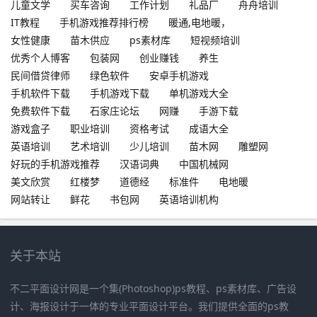
儿童文学
买车咨询
工作计划
礼品厂
舟舟培训
IT教程
手机游戏推荐排行榜
暖通,电地暖，
女性健康
苗木供应
ps素材库
短视频培训
优秀个人博客
包装网
创业赚钱
养生
民间借贷律师
绿色软件
安卓手机游戏
手机软件下载
手机游戏下载
单机游戏大全
免费软件下载
石家庄论坛
网赚
手游下载
游戏盒子
职业培训
资格考试
成语大全
英语培训
艺术培训
少儿培训
苗木网
雕塑网
好玩的手机游戏推荐
汉语词典
中国机械网
美文欣赏
红楼梦
道德经
标准件
电地暖
网站转让
鲜花
书包网
英语培训机构
关于本站
不二平面设计网是一个集(Photoshop)ps教程、ps素材库、广告设
计、海报设计于一体的专业平面设计平台。我们提供全面的ps教