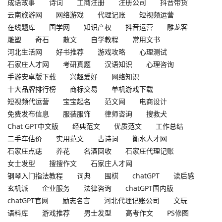
成语故事
诗词
工商注册
注册公司
抖音带货
云南旅游网
网络游戏
代理记账
短视频运营
在线题库
国学网
知识产权
抖音运营
雕龙客
雕塑
奇石
散文
自学教程
常用文书
河北生活网
好书推荐
游戏攻略
心理测试
石家庄人才网
考研真题
汉语知识
心理咨询
手游安卓版下载
兴趣爱好
网络知识
十大品牌排行榜
商标交易
单机游戏下载
短视频代运营
宝宝起名
范文网
电商设计
免费发布信息
服装服饰
律师咨询
搜救犬
Chat GPT中文版
经典范文
优质范文
工作总结
二手车估价
实用范文
古诗词
衡水人才网
石家庄点痣
养花
名酒回收
石家庄代理记账
女士发型
搜搜作文
石家庄人才网
钢琴入门指法教程
词典
围棋
chatGPT
读后感
玄机派
企业服务
法律咨询
chatGPT国内版
chatGPT官网
励志名言
河北代理记账公司
文玩
语料库
游戏推荐
男士发型
高考作文
PS修图